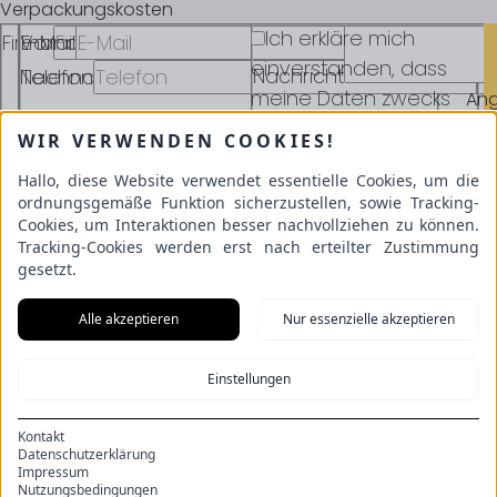
Verpackungskosten
Ich erkläre mich
Firma
Vorname
E-Mail
einverstanden, dass
Nachricht
Nachname
Telefon
meine Daten zwecks
An
Verarbeitung
anf
WIR VERWENDEN COOKIES!
gespeichert werden
Hallo, diese Website verwendet essentielle Cookies, um die
dürfen*
ordnungsgemäße Funktion sicherzustellen, sowie Tracking-
Schulze GmbH
Cookies, um Interaktionen besser nachvollziehen zu können.
An der Beek 53
Tracking-Cookies werden erst nach erteilter Zustimmung
22851 Norderstedt
gesetzt.
Alle akzeptieren
Nur essenzielle akzeptieren
Informationen
Socken-Herstellung
Einstellungen
de
en
Impressum
Kontakt
Datenschutz
Datenschutzerklärung
Impressum
Cookies
Nutzungsbedingungen