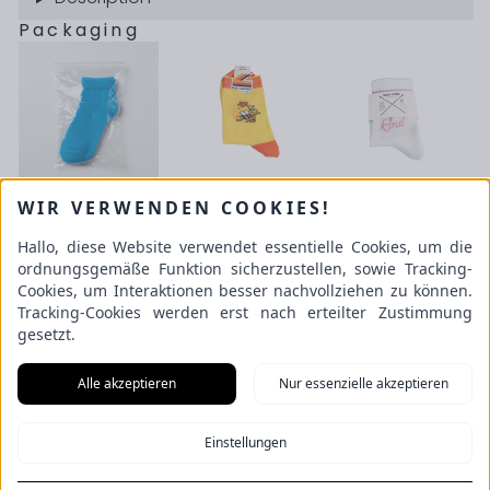
Packaging
€ 0,00 / Piece
€ 1,00 / Piece
€ 1,00 / Piece
WIR VERWENDEN COOKIES!
konfigurieren
Hallo, diese Website verwendet essentielle Cookies, um die
ordnungsgemäße Funktion sicherzustellen, sowie Tracking-
Schulze GmbH
Cookies, um Interaktionen besser nachvollziehen zu können.
An der Beek 53
Tracking-Cookies werden erst nach erteilter Zustimmung
22851 Norderstedt
gesetzt.
Alle akzeptieren
Nur essenzielle akzeptieren
Information
Sock production
Einstellungen
de
en
Imprint