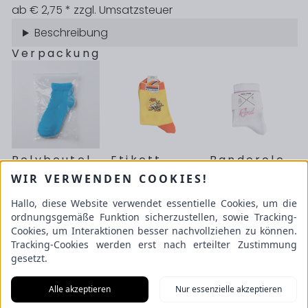
ab € 2,75
* zzgl. Umsatzsteuer
Beschreibung
Verpackung
Polybeutel
Etikett
Banderole
€ 0,00 / Stück
€ 1,00 / Stück
€ 1,00 / Stück
WIR VERWENDEN COOKIES!
konfigurieren
Hallo, diese Website verwendet essentielle Cookies, um die
ordnungsgemäße Funktion sicherzustellen, sowie Tracking-
Schulze GmbH
Cookies, um Interaktionen besser nachvollziehen zu können.
An der Beek 53
Tracking-Cookies werden erst nach erteilter Zustimmung
22851 Norderstedt
gesetzt.
Alle akzeptieren
Nur essenzielle akzeptieren
Informationen